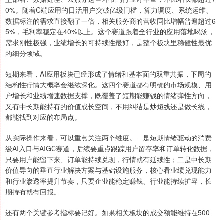
0%。随着C端应用的日活用户突破亿级门槛，算力调度、系统运维、
数据标注的需求直接翻了一倍，相关服务商的营收同比增幅普遍超过6
5%，毛利率稳定在40%以上。这个赛道跟着全行业的应用落地喝汤，
需求刚性极强，业绩增长的可持续性最好，是整个板块里稳健性最优
的细分领域。
短期来看，AI应用板块已经形成了情绪和基本面的双重共振，下周的
结构性行情大概率会继续深化。这四个赛道都有明确的市场规模、用
户增长和业绩增速数据支撑，既覆盖了短期能赚钱的情绪弹性方向，
又有中长期能持有的价值成长空间，不用纠结是炒短线还是做长线，
都能找到对应的布局点。
从实际操作来看，可以重点关注两个维度。一是短期情绪驱动的消费
级AI入口与AIGC赛道，后续要重点跟踪用户留存率和订单转化数据，
只要用户能留下来、订单能持续兑现，行情就有延续性；二是中长期
价值导向的垂直行业解决方案与基础设施服务，核心看业绩兑现能力
和行业渗透率提升节奏，只要企业能稳定赚钱、行业能持续扩容，长
期持有就有回报。
还有两个关键参考指标要记好。如果相关板块的成交额能维持在500