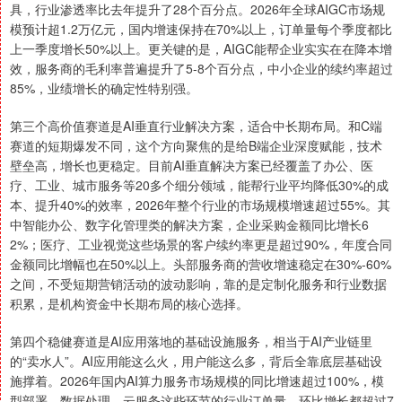
具，行业渗透率比去年提升了28个百分点。2026年全球AIGC市场规
模预计超1.2万亿元，国内增速保持在70%以上，订单量每个季度都比
上一季度增长50%以上。更关键的是，AIGC能帮企业实实在在降本增
效，服务商的毛利率普遍提升了5-8个百分点，中小企业的续约率超过
85%，业绩增长的确定性特别强。
第三个高价值赛道是AI垂直行业解决方案，适合中长期布局。和C端
赛道的短期爆发不同，这个方向聚焦的是给B端企业深度赋能，技术
壁垒高，增长也更稳定。目前AI垂直解决方案已经覆盖了办公、医
疗、工业、城市服务等20多个细分领域，能帮行业平均降低30%的成
本、提升40%的效率，2026年整个行业的市场规模增速超过55%。其
中智能办公、数字化管理类的解决方案，企业采购金额同比增长6
2%；医疗、工业视觉这些场景的客户续约率更是超过90%，年度合同
金额同比增幅也在50%以上。头部服务商的营收增速稳定在30%-60%
之间，不受短期营销活动的波动影响，靠的是定制化服务和行业数据
积累，是机构资金中长期布局的核心选择。
第四个稳健赛道是AI应用落地的基础设施服务，相当于AI产业链里
的“卖水人”。AI应用能这么火，用户能这么多，背后全靠底层基础设
施撑着。2026年国内AI算力服务市场规模的同比增速超过100%，模
型部署、数据处理、云服务这些环节的行业订单量，环比增长都超过7