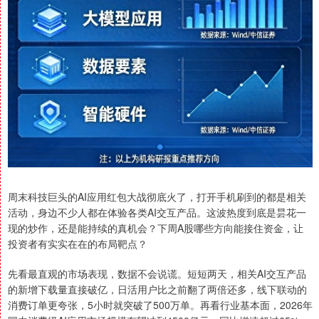
周末科技巨头的AI应用红包大战彻底火了，打开手机刷到的都是相关
活动，身边不少人都在体验各类AI交互产品。这波热度到底是昙花一
现的炒作，还是能持续的真机会？下周A股哪些方向能接住资金，让
投资者有实实在在的布局靶点？
先看最直观的市场表现，数据不会说谎。短短两天，相关AI交互产品
的新增下载量直接破亿，日活用户比之前翻了两倍还多，线下联动的
消费订单更夸张，5小时就突破了500万单。再看行业基本面，2026年