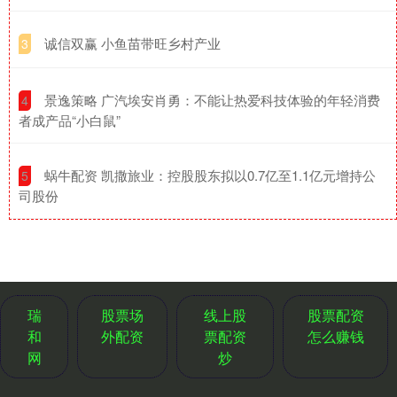
​诚信双赢 小鱼苗带旺乡村产业
3
​景逸策略 广汽埃安肖勇：不能让热爱科技体验的年轻消费
4
者成产品“小白鼠”
​蜗牛配资 凯撒旅业：控股股东拟以0.7亿至1.1亿元增持公
5
司股份
瑞
股票场
线上股
股票配资
和
外配资
票配资
怎么赚钱
网
炒