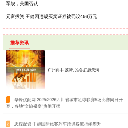
军舰，美国否认
元富投资 王健因违规买卖证券被罚没456万元
推荐资讯
广州典丰 荔湾, 准备赶超天河
​华锋优配网 2025/2026四川省城市足球联赛5场比赛同日开
1
赛，各地“文旅盛宴”热闹开摆
​忠程配资 中越国际旅客列车跨境客流持续攀升
2