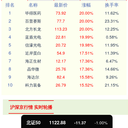
排名
名称
最新价
涨幅
换手率
1
毕得医药
73.92
20.00%
11.62%
2
百普赛斯
77.7
20.00%
23.31%
3
北方长龙
113.23
20.00%
12.25%
4
蓝盾光电
22.81
19.99%
0.58%
5
信濠光电
20.72
19.98%
11.95%
6
近岸蛋白
54.9
17.51%
11.39%
7
海正生材
12.17
17.36%
6.47%
8
晶华微
25.76
17.36%
14.66%
9
海达尔
82.4
15.58%
9.26%
10
科力装备
26.79
15.52%
21.15%
沪深京行情 实时轮播
北证50
1122.88
-11.37
-1.00%