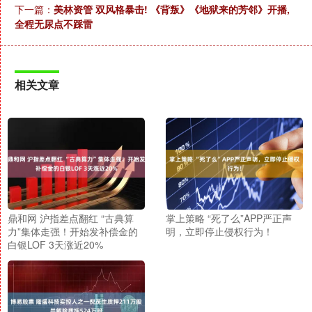
下一篇：
美林资管 双风格暴击! 《背叛》《地狱来的芳邻》开播,
全程无尿点不踩雷
相关文章
鼎和网 沪指差点翻红 “古典算
掌上策略 “死了么”APP严正声
力”集体走强！开始发补偿金的
明，立即停止侵权行为！
白银LOF 3天涨近20%