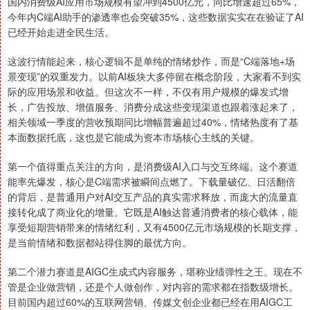
国内消费级AI应用市场规模有望冲到4500亿元，同比增速超过65%，
今年内C端AI助手的渗透率也会突破35%，这些数据实实在在验证了AI
已经开始走进全民生活。
这波行情能起来，核心逻辑不是单纯的情绪炒作，而是“C端落地+场
景变现”的双重发力。以前AI板块大多停留在概念阶段，大家看不到实
际的应用场景和收益。但这次不一样，不仅有用户规模的爆发式增
长，广告投放、增值服务、消费分成这些变现渠道也跟着涨起来了，
相关领域一季度的营收预期同比增幅普遍超过40%，情绪热度有了基
本面数据托底，这也是它能成为资本市场核心主线的关键。
第一个值得重点关注的方向，是消费级AI入口与交互终端。这个赛道
能率先爆发，核心是C端需求被瞬间点燃了。下载量破亿、日活翻倍
的背后，是普通用户对AI交互产品的真实需求释放，而庞大的流量直
接转化成了商业化的增量。它既是AI触达普通消费者的核心载体，能
享受短期营销带来的情绪红利，又有4500亿元市场规模的长期支撑，
是当前情绪和数据都站得住脚的最优方向。
第二个潜力赛道是AIGC生成式内容服务，堪称业绩弹性之王。现在不
管是企业做营销，还是个人做创作，对内容的需求都在指数级增长。
目前国内超过60%的互联网营销、传媒文创企业都已经在用AIGC工