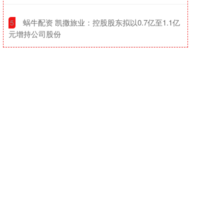
​蜗牛配资 凯撒旅业：控股股东拟以0.7亿至1.1亿
5
元增持公司股份