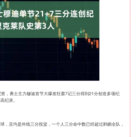
沪深300
4694.44
1.42%
43.13
0.93%
配资，勇士主力穆迪首节大爆发狂轰7记三分得到21分创造多项纪
新高纪录。
一球，且均是外线三分投篮，一个人三分命中数已经超过鹈鹕全队，