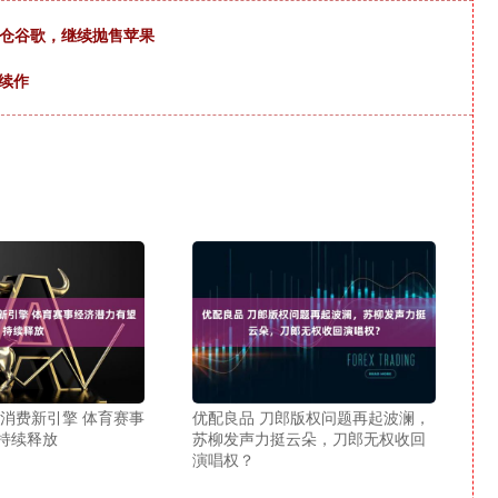
建仓谷歌，继续抛售苹果
险续作
造消费新引擎 体育赛事
优配良品 刀郎版权问题再起波澜，
持续释放
苏柳发声力挺云朵，刀郎无权收回
演唱权？