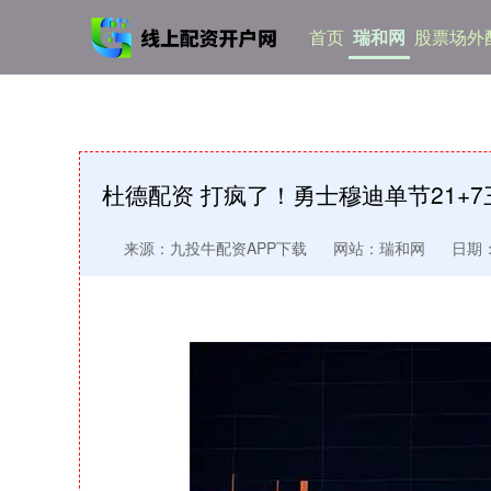
首页
瑞和网
股票场外
杜德配资 打疯了！勇士穆迪单节21+
来源：九投牛配资APP下载
网站：瑞和网
日期：2