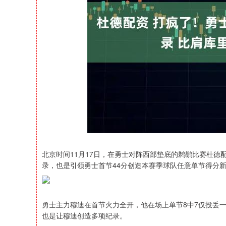
深证成指
14311.01
39.68
1.02%
200.89
北京时间11月17日，在勇士对阵西部垫底的鹈鹕比赛杜德
录，也是引领勇士首节44分创造本赛季球队任意单节得分
勇士主力穆迪在首节火力全开，他在场上单节8中7仅投丢
也是让穆迪创造多项纪录。