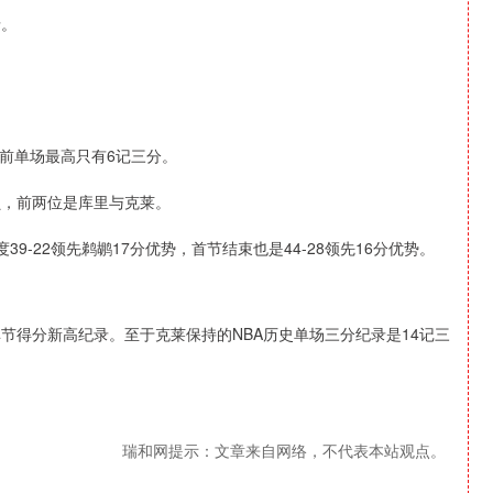
录。
前单场最高只有6记三分。
员，前两位是库里与克莱。
9-22领先鹈鹕17分优势，首节结束也是44-28领先16分优势。
节得分新高纪录。至于克莱保持的NBA历史单场三分纪录是14记三
瑞和网提示：文章来自网络，不代表本站观点。