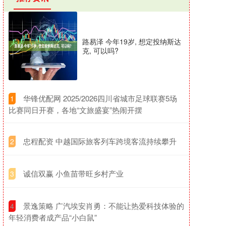
路易泽 今年19岁, 想定投纳斯达
克, 可以吗?
​华锋优配网 2025/2026四川省城市足球联赛5场
1
比赛同日开赛，各地“文旅盛宴”热闹开摆
​忠程配资 中越国际旅客列车跨境客流持续攀升
2
​诚信双赢 小鱼苗带旺乡村产业
3
​景逸策略 广汽埃安肖勇：不能让热爱科技体验的
4
年轻消费者成产品“小白鼠”