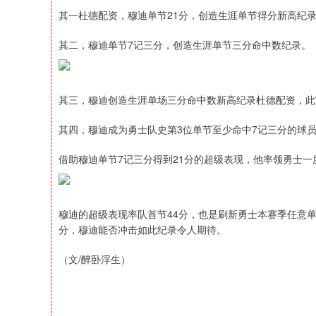
其一杜德配资，穆迪单节21分，创造生涯单节得分新高纪
其二，穆迪单节7记三分，创造生涯单节三分命中数纪录。
其三，穆迪创造生涯单场三分命中数新高纪录杜德配资，此
其四，穆迪成为勇士队史第3位单节至少命中7记三分的球
借助穆迪单节7记三分得到21分的超级表现，他率领勇士一度3
穆迪的超级表现率队首节44分，也是刷新勇士本赛季任意单
分，穆迪能否冲击如此纪录令人期待。
（文/醉卧浮生）