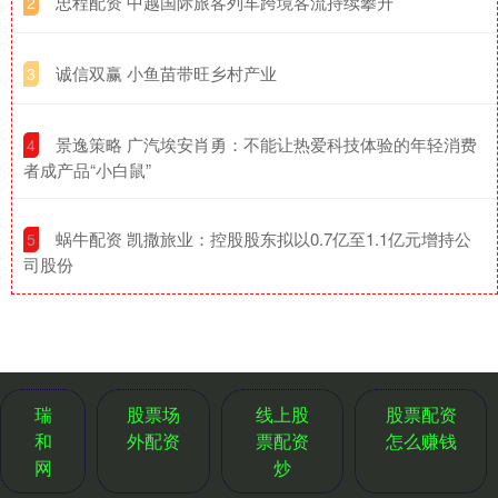
​忠程配资 中越国际旅客列车跨境客流持续攀升
2
​诚信双赢 小鱼苗带旺乡村产业
3
​景逸策略 广汽埃安肖勇：不能让热爱科技体验的年轻消费
4
者成产品“小白鼠”
​蜗牛配资 凯撒旅业：控股股东拟以0.7亿至1.1亿元增持公
5
司股份
瑞
股票场
线上股
股票配资
和
外配资
票配资
怎么赚钱
网
炒