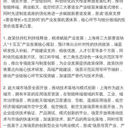
持、场景开放、产业链协同、科创转化四大维度释放发展红利，推动
智能终端、商业航天、低空经济三大赛道全产业链迎来爆发式增长，
同时先进制造底座的强化将进一步赋能新赛道发展，形成“底座支撑
+赛道增长+生态协同”的产业发展机遇体系，核心环节与细分领域的投
资价值显著凸显。
1. 政策扶持红利持续释放，精准赋能产业发展：上海将三大新赛道纳
入“十五五”产业发展核心规划，预计将出台针对性的扶持政策，涵盖
研发投入补贴、产能建设支持、税收优惠、人才引育等多个方面，同
时依托临港新片区、张江科学城、长三角生态绿色一体化示范区等平
台，推出专项政策与制度创新，为企业发展提供政策保障。政策扶持
将重点向核心技术研发、高端产能建设、场景示范应用等环节倾斜，
推动产业链核心环节实现突破，加速国产替代与技术升级。
2. 超大城市场景全面开放，推动技术落地与模式创新：上海作为超大
城市，拥有丰富的应用场景资源，在智能终端领域的车载、工业、城
市治理场景，商业航天领域的卫星通信、导航、遥感应用场景，低空
经济领域的城市空中交通、低空物流、航空文旅场景将全面开放，为
企业提供技术验证、产品测试、模式创新的平台。场景开放将推动技
术与市场的快速对接，加速新技术、新产品的商业化落地，同时培育
一批基于上海场景的创新型企业与商业模式，形成“场景培育产业、产