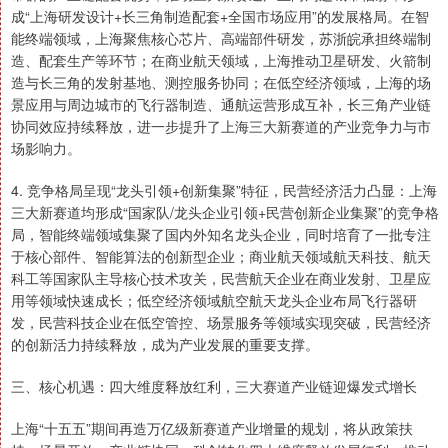
成“上海研发设计+长三角制造配套+全国市场应用”的发展格局。在智
能终端领域，上海聚焦核心芯片、高端部件研发，苏浙皖承担终端制
造、配套生产等环节；在商业航天领域，上海推动卫星研发、火箭制
造与长三角的发射基地、测控服务协同；在低空经济领域，上海的场
景应用与周边城市的飞行器制造、通航运营形成互补，长三角产业链
协同效应持续释放，进一步提升了上海三大新赛道的产业竞争力与市
场影响力。
4. 竞争格局呈现“龙头引领+创新集聚”特征，民营经济活力凸显：上海
三大新赛道均形成“国家队/龙头企业引领+民营创新企业集聚”的竞争格
局，智能终端领域集聚了国内外知名龙头企业，同时培育了一批专注
于核心部件、智能算法的创新型企业；商业航天领域航天科技、航天
科工等国家队主导核心技术攻关，民营航天企业在商业发射、卫星应
用等领域快速成长；低空经济领域航空航天龙头企业布局飞行器研
发，民营科技企业在低空管控、场景服务等领域实现突破，民营经济
的创新活力持续释放，成为产业发展的重要支撑。
三、核心机遇：四大维度释放红利，三大赛道产业链迎爆发式增长
上海“十五五”期间再造万亿级新赛道产业增量的规划，将从政策扶