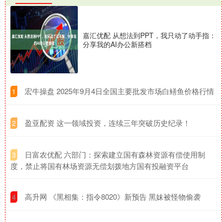
嘉汇优配 从想法到PPT，我只动了动手指：
分享我的AI办公新搭档
​宏牛操盘 2025年9月4日全国主要批发市场白鳝鱼价格行情
1
​盈亚配资 这一领域投资，连续三年突破历史纪录！
2
​日富农优配 六部门：探索建立国有森林资源有偿使用制
3
度，禁止将国有林场资源无偿划拨地方国有投融资平台
​高升网 《黑相集：指令8020》新预告 黑妹被怪物偷袭
4