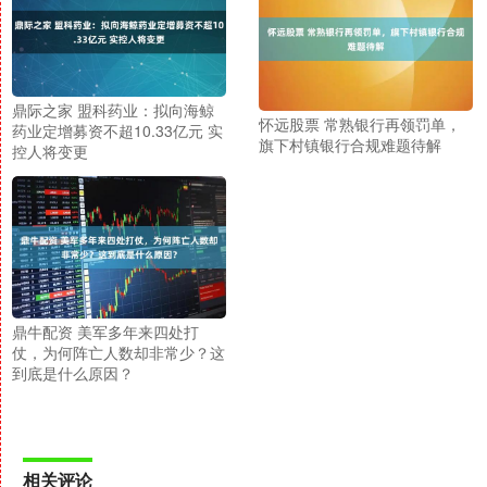
鼎际之家 盟科药业：拟向海鲸
怀远股票 常熟银行再领罚单，
药业定增募资不超10.33亿元 实
旗下村镇银行合规难题待解
控人将变更
鼎牛配资 美军多年来四处打
仗，为何阵亡人数却非常少？这
到底是什么原因？
相关评论