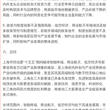
内外龙头企业纷纷加大投资力度，行业竞争将日趋激烈，若企业未能
及时构筑技术与品牌壁垒，将面临市场份额被挤压、产品价格下降的
风险，同时行业内的同质化竞争可能导致企业盈利能力下降。
5. 政策与制度创新不及预期风险：低空经济、商业航天等领域涉及较
多政策管控与制度规范，若相关领域的政策放开、制度创新进度不及
预期，将影响场景应用与产业发展节奏，制约企业的业务拓展与市场
扩张，同时影响产业发展的整体进程。
六、总结
上海市经信委“十五五”期间瞄准智能终端、商业航天、低空经济等新
赛道再造万亿级产业新增量的规划，是上海依托科创与产业优势推动
产业结构升级的战略举措，更是其巩固高端制造与数字经济核心地位
的关键布局。上海在三大新赛道已具备先发优势，先进制造底座的持
续强化将与新赛道形成双向赋能，政策扶持、场景开放、科创转化、
长三角协同四大维度的红利释放，将推动三大新赛道全产业链迎来爆
发式增长。
全球范围内，智能终端、商业航天、低空经济均处于高速发展期，市