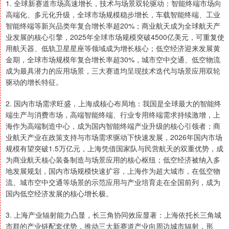
1. 全球新赛道市场高速增长，技术与场景双轮驱动：智能终端市场向
高端化、多元化升级，全球市场规模稳步增长，车载智能终端、工业
智能终端等新兴品类年复合增长率超20%；商业航天成为全球航天产
业发展的核心引擎，2025年全球市场规模突破4500亿美元，可重复使
用航天器、低轨卫星星座等领域成为增长核心；低空经济迎来发展黄
金期，全球市场规模年复合增长率超30%，城市空中交通、低空物流
成为最具潜力的应用场景，三大赛道均呈现技术迭代与场景应用双轮
驱动的增长特征。
2. 国内市场需求旺盛，上海成核心布局地：我国是全球最大的智能终
端生产与消费市场，高端智能终端、行业专用终端需求持续激增，上
海作为高端制造中心，成为国内智能终端产业升级的核心引领者；商
业航天产业在政策支持与市场需求驱动下快速发展，2026年国内市场
规模有望突破1.5万亿元，上海凭借国家队与民营航天的双重优势，成
为商业航天核心装备制造与场景应用的核心枢纽；低空经济被纳入多
地发展规划，国内市场规模快速扩容，上海作为超大城市，在低空物
流、城市空中交通等场景的示范应用与产业培育走在全国前列，成为
国内低空经济发展的核心增长极。
3. 上海产业辐射能力凸显，长三角协同效应显著：上海依托长三角城
市群的产业链配套优势，推动三大新赛道产业向周边城市辐射，形