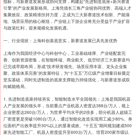
指标，与新赛道发展形成协同支撑，构建起“先进制造底座+新兴赛道
引擎”的产业发展新格局。上海凭借长三角产业链协同优势、高端人才
集聚效应、政策精准扶持力度，正成为三大新赛道技术创新、产能落
地、场景应用的核心枢纽，产业链上下游企业将充分受益于产业扩容
与政策红利，迎来规模化发展机遇。
一、行业现状：上海科创基底坚实，新赛道发展已具先发优势
上海作为我国经济中心与科创中心，工业基础雄厚、产业链配套完
善、创新资源密集，在智能终端、商业航天、低空经济三大新赛道均
已完成早期布局，形成“技术研发领先、场景应用丰富、龙头企业集
聚、政策体系完善”的发展特征，为“十五五”万亿级产业增量目标奠定
坚实基础，同时先进制造的底座支撑能力持续强化，与新赛道形成双
向赋能格局。
1. 先进制造底座持续夯实，智能制造水平全国领先：上海是我国机器
人产业发展的领头羊，当前重点产业机器人密度达388台/万人，规上
企业密度达260台/万人，为世界平均水平的2倍多，部分机器人超级工
厂密度更是突破1080台/万人，通过智能化改造实现用工减少80%、单
位面积产出效率提升30%以上的显著成效。“十五五”期间规划建成500
家先进智能工厂、机器人密度提升至600台/万人、培育200家市级以