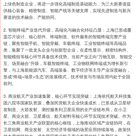
上绿色制造企业，将进一步强化高端制造基础能力，为三大新赛道提
供核心装备、精密制造、智能产线等关键支撑，实现先进制造与新兴
赛道的技术融合、产能协同。
2. 智能终端产业迭代升级，高端化与融合化特征凸显：上海已形成覆
盖芯片设计、核心部件、终端制造、软件服务的智能终端完整产业
链，聚焦智能手机、智能穿戴、车载终端、工业智能终端等高端品
类，集聚了一批龙头企业与创新型企业，在柔性显示、精密结构件、
智能模组等核心环节具备技术优势。当前产业正向“万物互联、智能交
互、场景融合”升级，车载智能终端、工业物联网终端成为增长新引
擎，与上海新能源汽车、高端装备、数字经济等主导产业深度融合，
形成“终端+场景+生态”的发展模式，技术研发与市场应用均处于全国
前列。
3. 商业航天产业加速集聚，核心环节实现突破：上海依托航天科技集
团八院等国家队资源，叠加民营航天企业快速成长，已形成从卫星研
发制造、火箭发射、测控服务到卫星应用的全产业链布局，在小卫
星、商业火箭、卫星通信、航天材料等核心环节实现技术突破。作为
长三角商业航天产业联盟的核心枢纽，上海推动区域产业链协同，在
卫星组网、商业发射、太空经济等领域的场景应用持续落地，政策扶