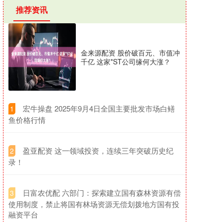
推荐资讯
金来源配资 股价破百元、市值冲
千亿 这家*ST公司缘何大涨？
​宏牛操盘 2025年9月4日全国主要批发市场白鳝
1
鱼价格行情
​盈亚配资 这一领域投资，连续三年突破历史纪
2
录！
​日富农优配 六部门：探索建立国有森林资源有偿
3
使用制度，禁止将国有林场资源无偿划拨地方国有投
融资平台