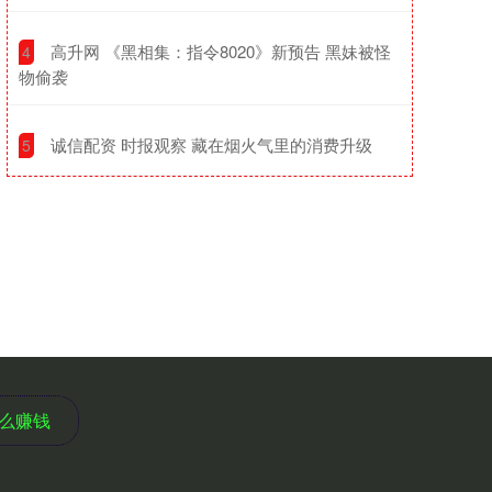
​高升网 《黑相集：指令8020》新预告 黑妹被怪
4
物偷袭
​诚信配资 时报观察 藏在烟火气里的消费升级
5
么赚钱