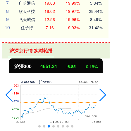
7
广哈通信
19.03
19.99%
5.84%
8
欣天科技
18.02
19.97%
28.44%
9
飞天诚信
12.56
19.96%
8.49%
10
任子行
7.16
19.93%
31.42%
沪深京行情 实时轮播
沪深300
4651.31
北
-6.85
-0.15%