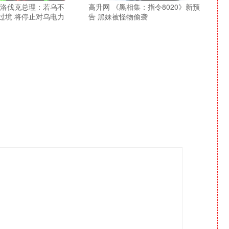
斯洛伐克总理：若乌不
高升网 《黑相集：指令8020》新预
过境 将停止对乌电力
告 黑妹被怪物偷袭