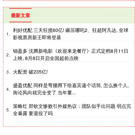
最新文章
利好优配 三天狂揽60亿! 碾压哪吒2、狂超阿凡达, 全球
1、
影视票房新王即将登基
锦盈多 沈腾新电影《欢迎来龙餐厅》正式定档8月11日
2、
上映, 8月8日开启全国超前点映
火配资 破235亿!
3、
盛盈优配 同样是弯腰蹲下给嘉宾递个话筒, 怎么换个人,
4、
舆论风向就完全变了 当年董...
策略红 郑钦文惨败引外媒热议：团队似乎出问题 弱点完
5、
全暴露 要退役了吗