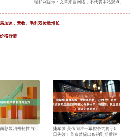
瑞和网提示：文章来自网络，不代表本站观点。
布局加速，营收、毛利双位数增长
瓜价格行情
方面彰显消费韧性与活
捷希缘 美俄间唯一军控条约将于5
日失效！普京曾提出条约到期后继