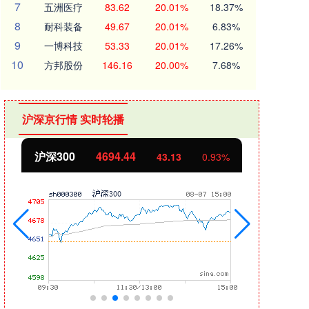
7
五洲医疗
83.62
20.01%
18.37%
8
耐科装备
49.67
20.01%
6.83%
9
一博科技
53.33
20.01%
17.26%
10
方邦股份
146.16
20.00%
7.68%
沪深京行情 实时轮播
沪深300
4694.44
北证
43.13
0.93%