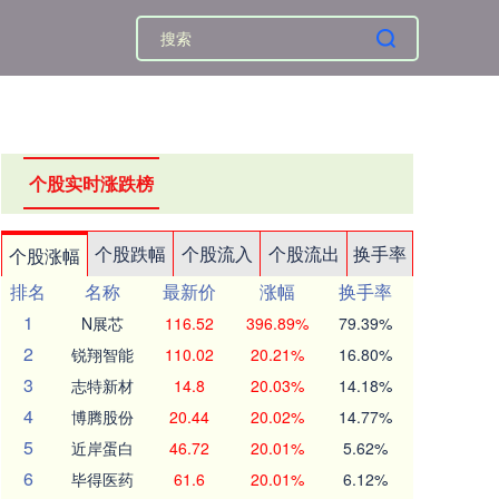
个股实时涨跌榜
个股跌幅
个股流入
个股流出
换手率
个股涨幅
排名
名称
最新价
涨幅
换手率
1
N展芯
116.52
396.89%
79.39%
2
锐翔智能
110.02
20.21%
16.80%
3
志特新材
14.8
20.03%
14.18%
4
博腾股份
20.44
20.02%
14.77%
5
近岸蛋白
46.72
20.01%
5.62%
6
毕得医药
61.6
20.01%
6.12%