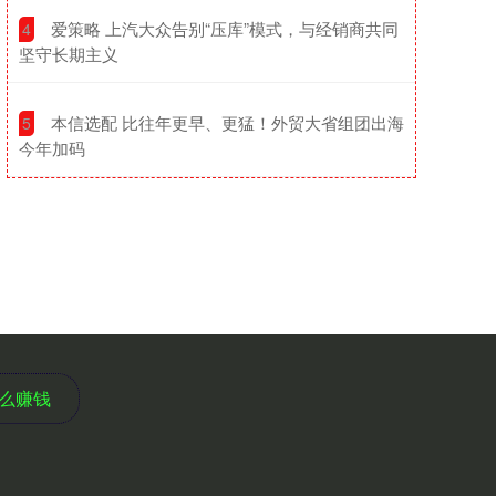
​爱策略 上汽大众告别“压库”模式，与经销商共同
4
坚守长期主义
​本信选配 比往年更早、更猛！外贸大省组团出海
5
今年加码
么赚钱