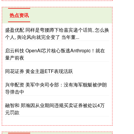
热点资讯
盛盈优配 同样是弯腰蹲下给嘉宾递个话筒, 怎么换
个人, 舆论风向就完全变了 当年董...
启云科技 OpenAI芯片核心叛逃Anthropic！就在
量产前夜
同花证券 黄金主题ETF表现活跃
兴华配资 美军中央司令部：没有海军舰艇被伊朗
导弹击中
融智和 郑瀚因从业期间违规买卖证券被处以4万
元罚款