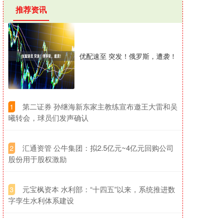
推荐资讯
优配速至 突发！俄罗斯，遭袭！
​第二证券 孙继海新东家主教练宣布邀王大雷和吴
1
曦转会，球员们发声确认
​汇通资管 公牛集团：拟2.5亿元~4亿元回购公司
2
股份用于股权激励
​元宝枫资本 水利部：“十四五”以来，系统推进数
3
字孪生水利体系建设