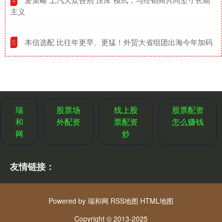
主义
​本信选配 比往年更早、更猛！外贸大省组团出海今年加码
5
瑞
股票场
线上股
股票配资
和
外配资
票配资
怎么赚钱
网
炒
友情链接：
Powered by
瑞和网
RSS地图
HTML地图
Copyright
© 2013-2025