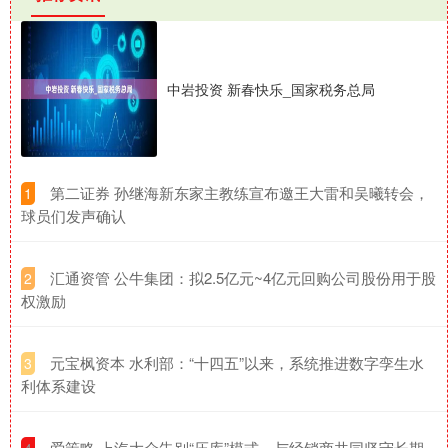
中岩投资 新春快乐_国家税务总局
​第二证券 孙继海新东家主教练宣布邀王大雷和吴曦转会，
1
球员们发声确认
​汇通资管 公牛集团：拟2.5亿元~4亿元回购公司股份用于股
2
权激励
​元宝枫资本 水利部：“十四五”以来，系统推进数字孪生水
3
利体系建设
​爱策略 上汽大众告别“压库”模式，与经销商共同坚守长期
4