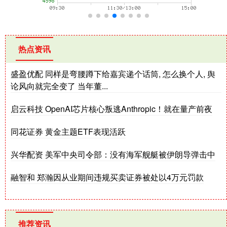
热点资讯
盛盈优配 同样是弯腰蹲下给嘉宾递个话筒, 怎么换个人, 舆
论风向就完全变了 当年董...
启云科技 OpenAI芯片核心叛逃Anthropic！就在量产前夜
同花证券 黄金主题ETF表现活跃
兴华配资 美军中央司令部：没有海军舰艇被伊朗导弹击中
融智和 郑瀚因从业期间违规买卖证券被处以4万元罚款
推荐资讯