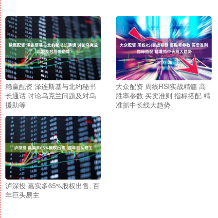
稳赢配资 泽连斯基与北约秘书
大众配资 周线RSI实战精髓 高
长通话 讨论乌克兰问题及对乌
胜率参数 买卖准则 指标搭配 精
援助等
准抓中长线大趋势
泸深投 嘉实多65%股权出售, 百
年巨头易主