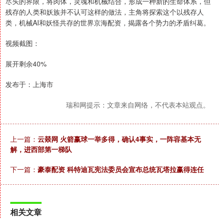
尽头的界限，将肉体，灵魂和机械结合，形成一种新的生命体系，但
残存的人类和妖族并不认可这样的做法，主角将探索这个以残存人
类，机械AI和妖怪共存的世界京海配资，揭露各个势力的矛盾纠葛。
视频截图：
展开剩余40%
发布于：上海市
瑞和网提示：文章来自网络，不代表本站观点。
上一篇：
云燚网 火箭赢球一举多得，确认4事实，一阵容基本无
解，进西部第一梯队
下一篇：
豪泰配资 科特迪瓦宪法委员会宣布总统瓦塔拉赢得连任
相关文章