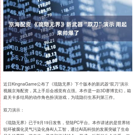
近日KingnaGame公布了《琉隐无界》下个版本的新武器“双刀”演示
视频京海配资，其上手后会感觉有点强。本作是一款3D赛博玄幻，箱
庭关卡多结局的动作角色扮演游戏，为琉隐衍生系列第三作。
双刀演示：
《琉隐无界》已于9月19日发售，登陆PC平台。本作讲述的是世界转
轮环被腐化灵气污染化身AI人工智，通过AI高科技的发展突破了生命