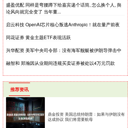
盛盈优配 同样是弯腰蹲下给嘉宾递个话筒, 怎么换个人, 舆
论风向就完全变了 当年董...
启云科技 OpenAI芯片核心叛逃Anthropic！就在量产前夜
同花证券 黄金主题ETF表现活跃
兴华配资 美军中央司令部：没有海军舰艇被伊朗导弹击中
融智和 郑瀚因从业期间违规买卖证券被处以4万元罚款
推荐资讯
鼎金投资 美国总统特朗普：如果与伊朗没有
达成协议 我们将需要航母