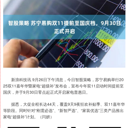
新浪科技讯 9月26日下午消息，今日智股策略，苏宁易购举行20
25双11嘉年华暨家电“超级补”发布会，宣布今年双11启动时间提前至
国庆，并于9月30日零点起正式开启家电普惠日。
据悉，大促全程长达44天，覆盖9天9夜狂欢补贴季、双11嘉年华
等阶段。同时针对“刚需必选”、“新智严选”、“家装优选”三类产品推出
家电“超级补”计划。（闫妍）