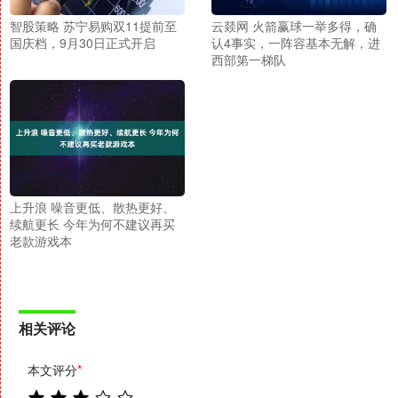
智股策略 苏宁易购双11提前至
云燚网 火箭赢球一举多得，确
国庆档，9月30日正式开启
认4事实，一阵容基本无解，进
西部第一梯队
上升浪 噪音更低、散热更好、
续航更长 今年为何不建议再买
老款游戏本
相关评论
本文评分
*