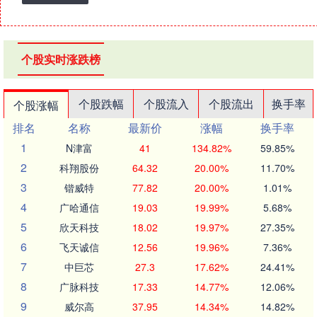
个股实时涨跌榜
个股跌幅
个股流入
个股流出
换手率
个股涨幅
排名
名称
最新价
涨幅
换手率
1
N津富
41
134.82%
59.85%
2
科翔股份
64.32
20.00%
11.70%
3
锴威特
77.82
20.00%
1.01%
4
广哈通信
19.03
19.99%
5.68%
5
欣天科技
18.02
19.97%
27.35%
6
飞天诚信
12.56
19.96%
7.36%
7
中巨芯
27.3
17.62%
24.41%
8
广脉科技
17.33
14.77%
12.06%
9
威尔高
37.95
14.34%
14.82%